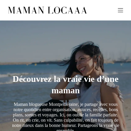
P
a
s
s
e
r
a
u
c
o
n
t
e
n
Découvrez la vraie vie d’une
u
maman
Maman blogueuse Montpelliéraine, je partage avec vous
notre quotidien entre organisation, astuces, recettes, bons
plans, sorties et voyages. Ici, on oublie la famille parfaite.
On rit, on crie, on vit. Sans culpabilité, on fait toujours de
notre mieux dans la bonne humeur. Partageons la vraie vie
ensemble.